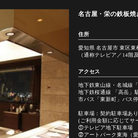
・帆立の雲丹グラタン風
名古屋・栄の鉄板焼
・マナガツオと松茸のハーモニー
・フォアグラのポワレ
住所
ポルチーニ茸のクリームソース 2種の
・活き鮑の鉄板焼き
愛知県 名古屋市 東区東
・今月のおすすめ銘柄牛 ヒレ
（通称テレピア／14階及
又は サーロイン
・ガーリックライス、味噌椀、香の物
アクセス
・デザート・コーヒー
地下鉄東山線・名城線「
※ランチ・ディナーOK
地下鉄桜通線 「高岳」
市バス「東新町」バス
駐車場：契約駐車場あ
(ご利用金額に応じてサ
⓵テレピア地下駐車場
⓶アートパーク東海（