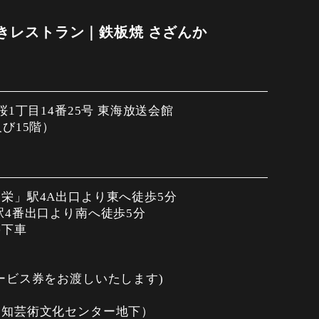
きレストラン｜鉄板焼 さざんか
マロン添え
桜1丁目14番25号 東海放送会館
び15階）
栄」駅4A出口より東へ徒歩5分
駅4番出口より南へ徒歩5分
停下車
り
ービス券をお渡しいたします)
愛知芸術文化センター地下）