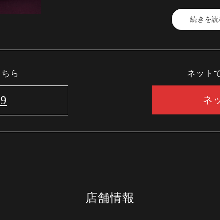
続きを読
〈8月メニュー〉エテ
・キャビアを使った一皿
・香ばしく焼いた鱧を西洋わさび入り
梅のドレッシングで
こちら
ネット
・剣先イカのソテー 白トリュフオイル
・フォアグラのポワレ 米茄子と無花果の
39
ネ
・活き鮑の鉄板焼き あおさ海苔のソー
・今月のおすすめ銘柄牛 ヒレ（100g）
又は サーロイン（120g）
・ガーリックライス、味噌椀、香の物
・デザート・コーヒー
※ランチ・ディナーOK
店舗情報
〈9～11月メニュー〉オータム
・キャビアの一皿