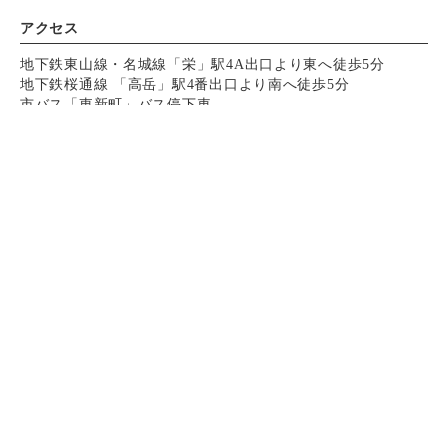
アクセス
地下鉄東山線・名城線「栄」駅4A出口より東へ徒歩5分
地下鉄桜通線 「高岳」駅4番出口より南へ徒歩5分
市バス「東新町」バス停下車
駐車場：契約駐車場あり
(ご利用金額に応じてサービス券をお渡しいたします)
⓵テレピア地下駐車場
電話する
電話する
予約する
予約する
⓶アートパーク東海（愛知芸術文化センター地下）
高岳駅から387m
営業時間
ランチ/11：30～15：00 （14：00ラストオーダー）
ディナー/17：30～22：00 （20：30ラストオーダー）
※土日祝は17：00オープン
定休日