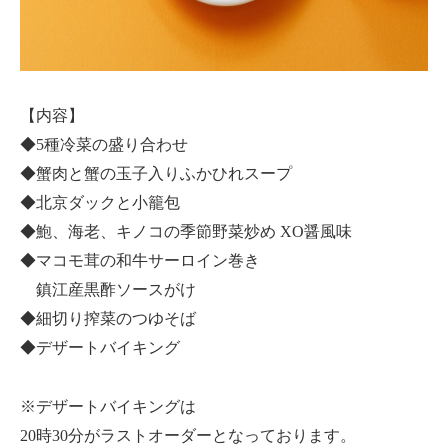
【内容】
◆5種冷菜の盛り合わせ
◆蟹肉と蟹の玉子入りふかひれスープ
◆北京ダックと小籠包
◆鮑、海老、キノコの季節野菜炒め XO醤風味
◆マコモ茸の和牛サーロイン巻き
鎮江産黒酢ソースがけ
◆細切り搾菜のつゆそば
◆デザートバイキング
※デザートバイキングは
20時30分がラストオーダーとなっております。