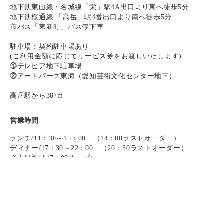
地下鉄東山線・名城線「栄」駅4A出口より東へ徒歩5分
地下鉄桜通線 「高岳」駅4番出口より南へ徒歩5分
市バス「東新町」バス停下車
駐車場：契約駐車場あり
(ご利用金額に応じてサービス券をお渡しいたします)
⓵テレピア地下駐車場
⓶アートパーク東海（愛知芸術文化センター地下）
高岳駅から387m
営業時間
ランチ/11：30～15：00 （14：00ラストオーダー）
ディナー/17：30～22：00 （20：30ラストオーダー）
※土日祝は17：00オープン
定休日
電話する
電話する
予約する
予約する
月曜日（祝日の場合は火曜休、12月は営業）