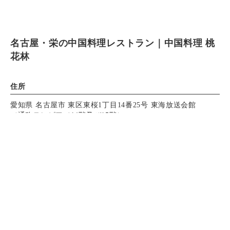
名古屋・栄の中国料理レストラン｜中国料理 桃
花林
住所
愛知県 名古屋市 東区東桜1丁目14番25号 東海放送会館
（通称テレピア／14階及び15階）
アクセス
電話する
電話する
予約する
予約する
地下鉄東山線・名城線「栄」駅4A出口より東へ徒歩5分
地下鉄桜通線 「高岳」駅4番出口より南へ徒歩5分
市バス「東新町」バス停下車
駐車場：契約駐車場あり
(ご利用金額に応じてサービス券をお渡しいたします)
⓵テレピア地下駐車場