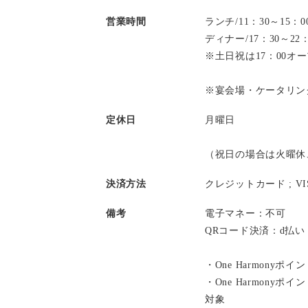
営業時間
ランチ/11：30～15
ディナー/17：30～2
※土日祝は17：00オ
※宴会場・ケータリン
定休日
月曜日
（祝日の場合は火曜休
決済方法
クレジットカード ;
V
備考
電子マネー：不可
QRコード決済：d払
・One Harmonyポ
・One Harmony
対象