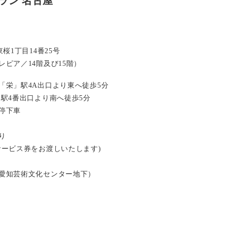
ラン 名古屋
桜1丁目14番25号
ピア／14階及び15階）
「栄」駅4A出口より東へ徒歩5分
」駅4番出口より南へ徒歩5分
停下車
り
サービス券をお渡しいたします)
愛知芸術文化センター地下）