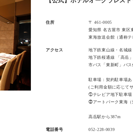
【公式】ホテルオークラレスト
住所
〒 461-0005
愛知県 名古屋市 東区東
東海放送会館（通称テレ
アクセス
地下鉄東山線・名城線
地下鉄桜通線 「高岳
市バス「東新町」バス
駐車場：契約駐車場あ
(ご利用金額に応じて
⓵テレピア地下駐車場
⓶アートパーク東海（
高岳駅から387m
電話番号
052-228-0039