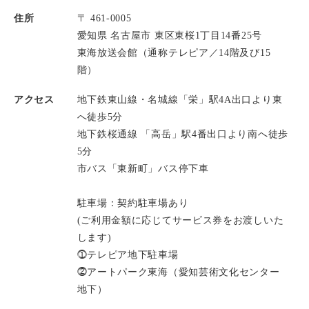
住所
〒 461-0005
愛知県 名古屋市 東区東桜1丁目14番25号
東海放送会館（通称テレピア／14階及び15
階）
アクセス
地下鉄東山線・名城線「栄」駅4A出口より東
へ徒歩5分
地下鉄桜通線 「高岳」駅4番出口より南へ徒歩
5分
市バス「東新町」バス停下車
駐車場：契約駐車場あり
(ご利用金額に応じてサービス券をお渡しいた
します)
⓵テレピア地下駐車場
⓶アートパーク東海（愛知芸術文化センター
地下）