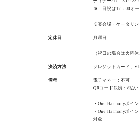
ディナー/17：30～2
※土日祝は17：00オ
※宴会場・ケータリン
定休日
月曜日
（祝日の場合は火曜休
決済方法
クレジットカード ;
V
備考
電子マネー：不可
QRコード決済：d払
・One Harmonyポ
・One Harmony
対象