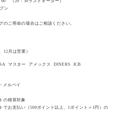
2：00 （20：30ラストオーダー）
ープン
グのご用命の場合はご相談ください。
、12月は営業）
ISA
マスター
アメックス
DINERS
JCB
い・メルペイ
イントの積算対象
ポイントでお支払い（500ポイント以上、1ポイント＝1円）の