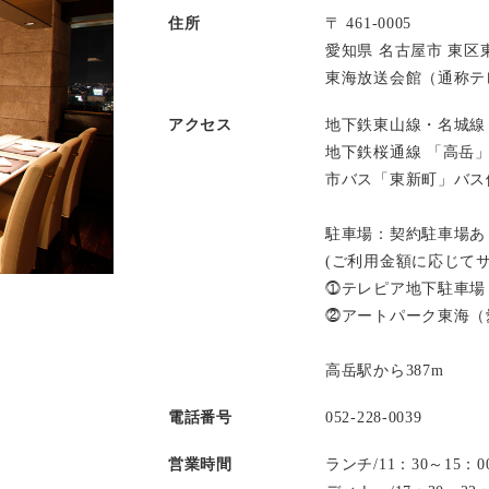
住所
〒 461-0005
愛知県 名古屋市 東区東
東海放送会館（通称テレ
アクセス
地下鉄東山線・名城線
地下鉄桜通線 「高岳
市バス「東新町」バス
駐車場：契約駐車場あ
(ご利用金額に応じて
⓵テレピア地下駐車場
⓶アートパーク東海（
高岳駅から387m
電話番号
052-228-0039
営業時間
ランチ/11：30～15