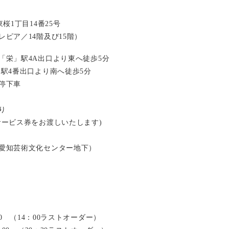
桜1丁目14番25号
ピア／14階及び15階）
「栄」駅4A出口より東へ徒歩5分
」駅4番出口より南へ徒歩5分
停下車
り
サービス券をお渡しいたします)
愛知芸術文化センター地下）
：00 （14：00ラストオーダー）