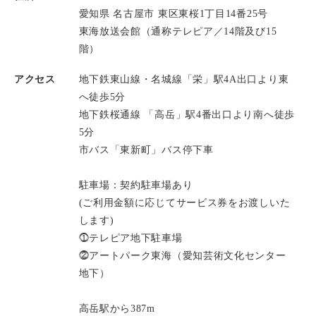
愛知県 名古屋市 東区東桜1丁目14番25号
東海放送会館（通称テレピア／14階及び15
階）
アクセス
地下鉄東山線・名城線「栄」駅4A出口より東
へ徒歩5分
地下鉄桜通線 「高岳」駅4番出口より南へ徒歩
5分
市バス「東新町」バス停下車
駐車場：契約駐車場あり
(ご利用金額に応じてサービス券をお渡しいた
します)
⓵テレピア地下駐車場
⓶アートパーク東海（愛知芸術文化センター
地下）
高岳駅から387m