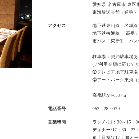
愛知県 名古屋市 東区東
東海放送会館（通称テレ
アクセス
地下鉄東山線・名城線
地下鉄桜通線 「高岳
市バス「東新町」バス
駐車場：契約駐車場あ
(ご利用金額に応じて
⓵テレピア地下駐車場
⓶アートパーク東海（
高岳駅から387m
電話番号
052-228-0039
営業時間
ランチ/11：30～15
ディナー/17：30～2
※土日祝は17：00オ