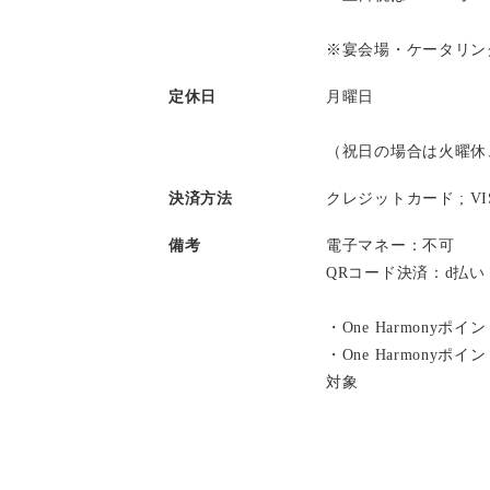
※宴会場・ケータリン
定休日
月曜日
（祝日の場合は火曜休
決済方法
クレジットカード ;
V
備考
電子マネー：不可
QRコード決済：d払
・One Harmonyポ
・One Harmony
対象