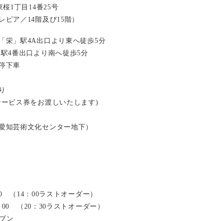
桜1丁目14番25号
ピア／14階及び15階）
「栄」駅4A出口より東へ徒歩5分
」駅4番出口より南へ徒歩5分
停下車
り
サービス券をお渡しいたします)
愛知芸術文化センター地下）
：00 （14：00ラストオーダー）
2：00 （20：30ラストオーダー）
ープン