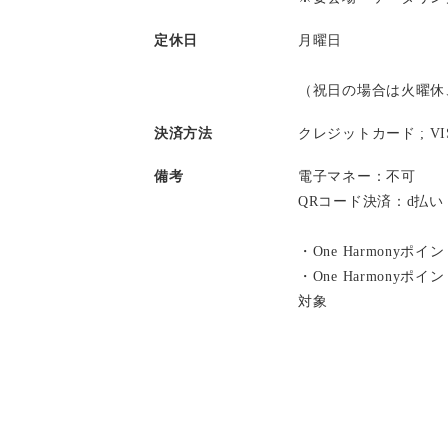
定休日
月曜日
（祝日の場合は火曜休
決済方法
クレジットカード ;
V
備考
電子マネー：不可
QRコード決済：d払
・One Harmonyポ
・One Harmony
対象