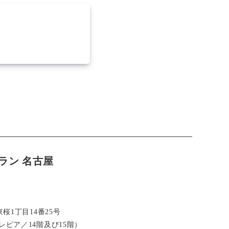
ラン 名古屋
桜1丁目14番25号
ピア／14階及び15階）