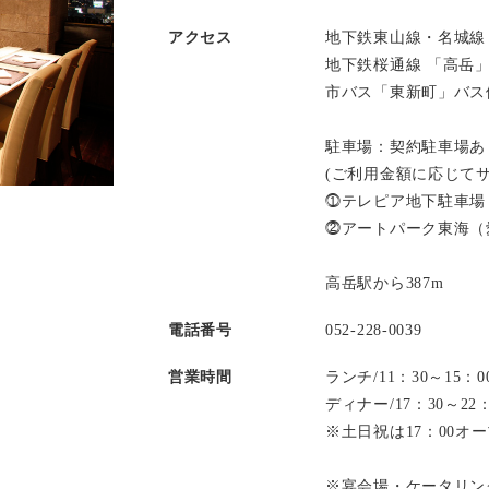
アクセス
地下鉄東山線・名城線
地下鉄桜通線 「高岳
市バス「東新町」バス
駐車場：契約駐車場あ
(ご利用金額に応じて
⓵テレピア地下駐車場
⓶アートパーク東海（
高岳駅から387m
電話番号
052-228-0039
営業時間
ランチ/11：30～15
ディナー/17：30～2
※土日祝は17：00オ
※宴会場・ケータリン