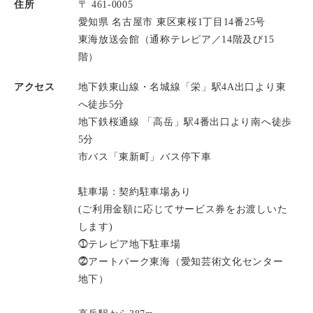
住所
〒 461-0005
愛知県 名古屋市 東区東桜1丁目14番25号
東海放送会館（通称テレピア／14階及び15
階）
アクセス
地下鉄東山線・名城線「栄」駅4A出口より東
へ徒歩5分
地下鉄桜通線 「高岳」駅4番出口より南へ徒歩
5分
市バス「東新町」バス停下車
駐車場：契約駐車場あり
(ご利用金額に応じてサービス券をお渡しいた
します)
⓵テレピア地下駐車場
⓶アートパーク東海（愛知芸術文化センター
地下）