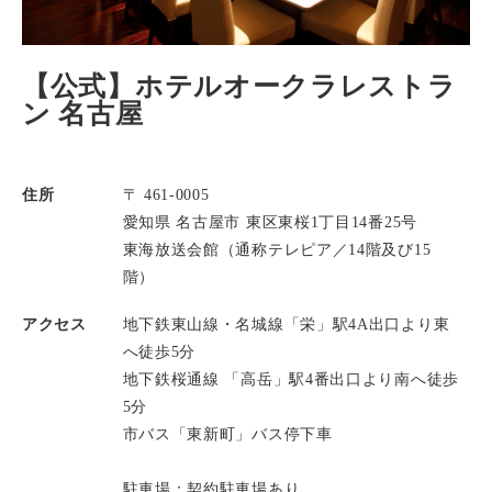
【公式】ホテルオークラレストラ
ン 名古屋
住所
〒 461-0005
愛知県 名古屋市 東区東桜1丁目14番25号
東海放送会館（通称テレピア／14階及び15
階）
アクセス
地下鉄東山線・名城線「栄」駅4A出口より東
へ徒歩5分
地下鉄桜通線 「高岳」駅4番出口より南へ徒歩
5分
市バス「東新町」バス停下車
駐車場：契約駐車場あり