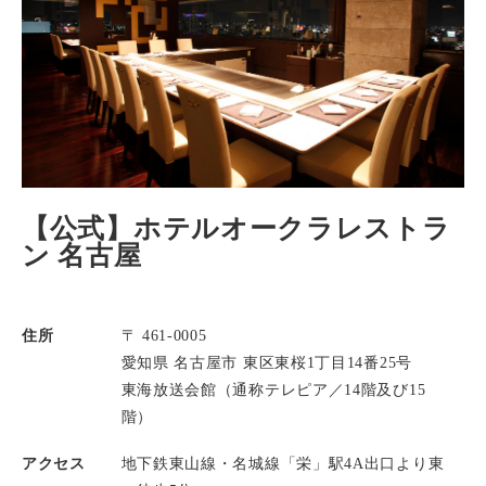
【公式】ホテルオークラレストラ
ン 名古屋
住所
〒 461-0005
愛知県 名古屋市 東区東桜1丁目14番25号
東海放送会館（通称テレピア／14階及び15
階）
アクセス
地下鉄東山線・名城線「栄」駅4A出口より東