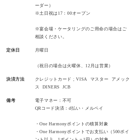
ーダー）
※土日祝は17：00オープン
※宴会場・ケータリングのご用命の場合はご
相談ください。
定休日
月曜日
（祝日の場合は火曜休、12月は営業）
決済方法
クレジットカード ;
VISA
マスター
アメック
ス
DINERS
JCB
備考
電子マネー：不可
QRコード決済：d払い・メルペイ
・One Harmonyポイントの積算対象
・One Harmonyポイントでお支払い（500ポイ
ント以上、1ポイント＝1円）の対象