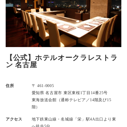
【公式】ホテルオークラレストラ
ン 名古屋
住所
〒 461-0005
愛知県 名古屋市 東区東桜1丁目14番25号
東海放送会館（通称テレピア／14階及び15
階）
アクセス
地下鉄東山線・名城線「栄」駅4A出口より東
へ徒歩5分