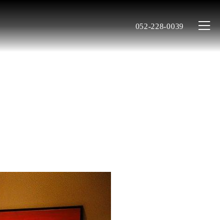
052-228-0039
】