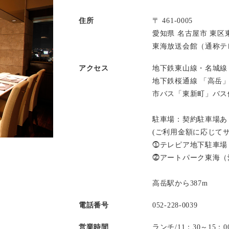
住所
〒 461-0005
愛知県 名古屋市 東区東
東海放送会館（通称テレ
アクセス
地下鉄東山線・名城線
地下鉄桜通線 「高岳
市バス「東新町」バス
駐車場：契約駐車場あ
(ご利用金額に応じて
⓵テレピア地下駐車場
⓶アートパーク東海（
高岳駅から387m
電話番号
052-228-0039
営業時間
ランチ/11：30～15