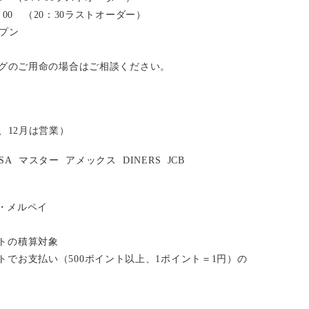
2：00 （20：30ラストオーダー）
ープン
グのご用命の場合はご相談ください。
、12月は営業）
ISA
マスター
アメックス
DINERS
JCB
い・メルペイ
イントの積算対象
ポイントでお支払い（500ポイント以上、1ポイント＝1円）の