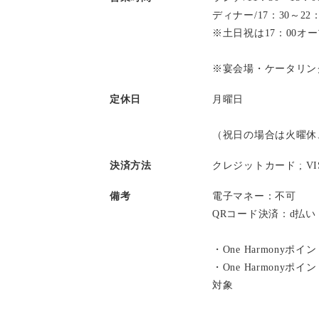
ディナー/17：30～2
※土日祝は17：00オ
※宴会場・ケータリン
定休日
月曜日
（祝日の場合は火曜休
決済方法
クレジットカード ;
V
備考
電子マネー：不可
QRコード決済：d払
・One Harmonyポ
・One Harmony
対象