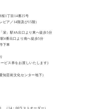
桜1丁目14番25号
ピア／14階及び15階）
「栄」駅4A出口より東へ徒歩5分
」駅4番出口より南へ徒歩5分
停下車
り
サービス券をお渡しいたします)
愛知芸術文化センター地下）
：00 （14：00ラストオーダー）