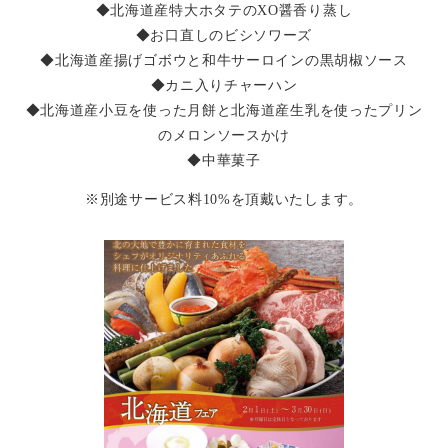
◆北海道産特大ホタテのXO醤香り蒸し
◆お口直しのビシソワーズ
◆北海道産揚げゴボウと和牛サーロインの黒胡椒ソース
◆カニ入りチャーハン
◆北海道産小豆を使った月餅と北海道産生乳を使ったプリン
のメロンソースかけ
◆中華菓子
※別途サービス料10%を頂戴いたします。