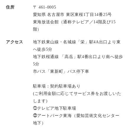
住所
〒 461-0005
愛知県 名古屋市 東区東桜1丁目14番25号
東海放送会館（通称テレピア／14階及び15
階）
アクセス
地下鉄東山線・名城線「栄」駅4A出口より東
へ徒歩5分
地下鉄桜通線 「高岳」駅4番出口より南へ徒歩
5分
市バス「東新町」バス停下車
駐車場：契約駐車場あり
(ご利用金額に応じてサービス券をお渡しいた
します)
⓵テレピア地下駐車場
⓶アートパーク東海（愛知芸術文化センター
地下）