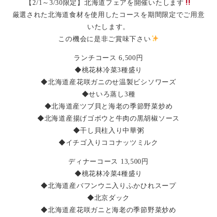
【2/1～3/30限定】北海道フェアを開催いたします
厳選された北海道食材を使用したコースを期間限定でご用意
いたします。
この機会に是非ご賞味下さい
ランチコース 6,500円
◆桃花林冷菜3種盛り
◆北海道産花咲ガニのせ温製ビシソワーズ
◆せいろ蒸し3種
◆北海道産ツブ貝と海老の季節野菜炒め
◆北海道産揚げゴボウと牛肉の黒胡椒ソース
◆干し貝柱入り中華粥
◆イチゴ入りココナッツミルク
ディナーコース 13,500円
◆桃花林冷菜4種盛り
◆北海道産バフンウニ入りふかひれスープ
◆北京ダック
◆北海道産花咲ガニと海老の季節野菜炒め