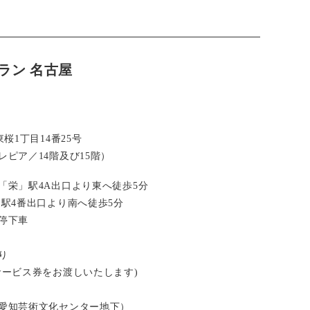
ラン 名古屋
桜1丁目14番25号
ピア／14階及び15階）
「栄」駅4A出口より東へ徒歩5分
」駅4番出口より南へ徒歩5分
停下車
り
サービス券をお渡しいたします)
愛知芸術文化センター地下）