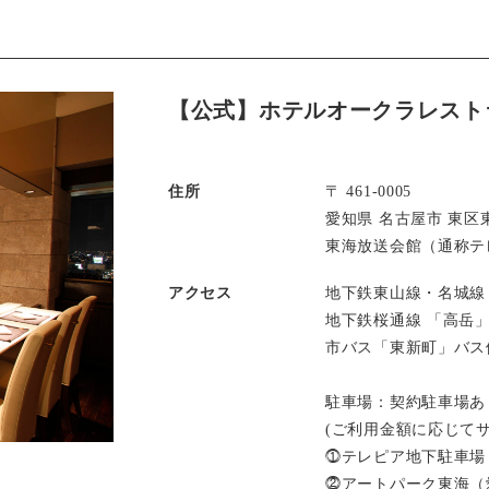
【公式】ホテルオークラレスト
住所
〒 461-0005
愛知県 名古屋市 東区東
東海放送会館（通称テレ
アクセス
地下鉄東山線・名城線
地下鉄桜通線 「高岳
市バス「東新町」バス
駐車場：契約駐車場あ
(ご利用金額に応じて
⓵テレピア地下駐車場
⓶アートパーク東海（