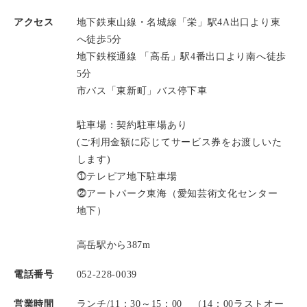
アクセス
地下鉄東山線・名城線「栄」駅4A出口より東
へ徒歩5分
地下鉄桜通線 「高岳」駅4番出口より南へ徒歩
5分
市バス「東新町」バス停下車
駐車場：契約駐車場あり
(ご利用金額に応じてサービス券をお渡しいた
します)
⓵テレピア地下駐車場
⓶アートパーク東海（愛知芸術文化センター
地下）
高岳駅から387m
電話番号
052-228-0039
営業時間
ランチ/11：30～15：00 （14：00ラストオー