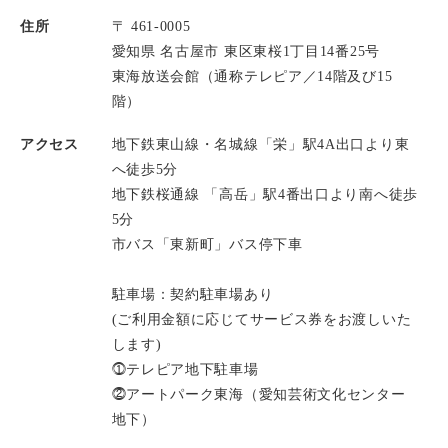
住所
〒 461-0005
愛知県 名古屋市 東区東桜1丁目14番25号
東海放送会館（通称テレピア／14階及び15
階）
アクセス
地下鉄東山線・名城線「栄」駅4A出口より東
へ徒歩5分
地下鉄桜通線 「高岳」駅4番出口より南へ徒歩
5分
市バス「東新町」バス停下車
駐車場：契約駐車場あり
(ご利用金額に応じてサービス券をお渡しいた
します)
⓵テレピア地下駐車場
⓶アートパーク東海（愛知芸術文化センター
地下）