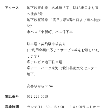
アクセス
地下鉄東山線・名城線「栄」駅4A出口より東
へ徒歩5分
地下鉄桜通線 「高岳」駅4番出口より南へ徒歩
5分
市バス「東新町」バス停下車
駐車場：契約駐車場あり
(ご利用金額に応じてサービス券をお渡しいた
します)
⓵テレピア地下駐車場
⓶アートパーク東海（愛知芸術文化センター
地下）
高岳駅から387m
電話番号
052-228-0039
営業時間
ランチ/11：30～15：00 （14：00ラストオー