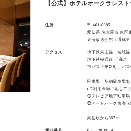
【公式】ホテルオークラレスト
住所
〒 461-0005
愛知県 名古屋市 東区東
東海放送会館（通称テレ
アクセス
地下鉄東山線・名城線
地下鉄桜通線 「高岳
市バス「東新町」バス
駐車場：契約駐車場あ
(ご利用金額に応じて
⓵テレピア地下駐車場
⓶アートパーク東海（
高岳駅から387m
電話番号
052-228-0039