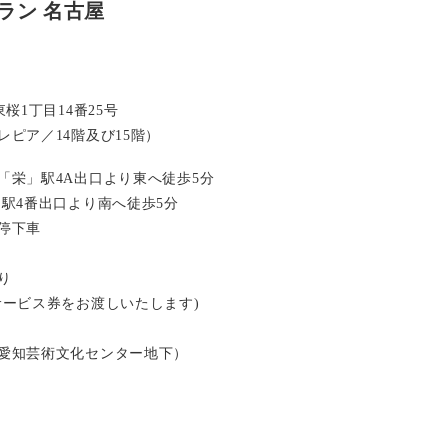
ラン 名古屋
桜1丁目14番25号
ピア／14階及び15階）
「栄」駅4A出口より東へ徒歩5分
」駅4番出口より南へ徒歩5分
停下車
り
サービス券をお渡しいたします)
愛知芸術文化センター地下）