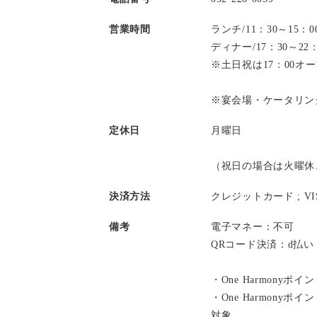
営業時間
ランチ/11：30～15
ディナー/17：30～2
※土日祝は17：00オ
※宴会場・ケータリン
定休日
月曜日
（祝日の場合は火曜休
決済方法
クレジットカード ;
V
備考
電子マネー：不可
QRコード決済：d払
・One Harmonyポ
・One Harmony
対象