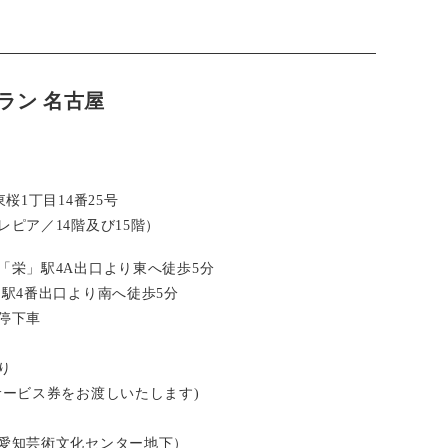
ラン 名古屋
桜1丁目14番25号
ピア／14階及び15階）
「栄」駅4A出口より東へ徒歩5分
」駅4番出口より南へ徒歩5分
停下車
り
サービス券をお渡しいたします)
愛知芸術文化センター地下）