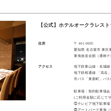
【公式】ホテルオークラレスト
住所
〒 461-0005
愛知県 名古屋市 東区東
東海放送会館（通称テレ
アクセス
地下鉄東山線・名城線
地下鉄桜通線 「高岳
市バス「東新町」バス
駐車場：契約駐車場あ
(ご利用金額に応じて
⓵テレピア地下駐車場
⓶アートパーク東海（