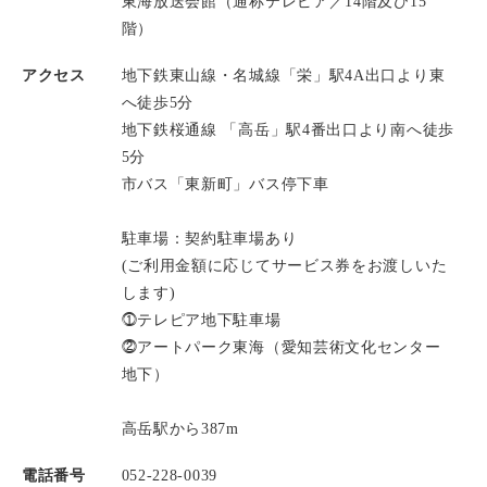
東海放送会館（通称テレピア／14階及び15
階）
アクセス
地下鉄東山線・名城線「栄」駅4A出口より東
へ徒歩5分
地下鉄桜通線 「高岳」駅4番出口より南へ徒歩
5分
市バス「東新町」バス停下車
駐車場：契約駐車場あり
(ご利用金額に応じてサービス券をお渡しいた
します)
⓵テレピア地下駐車場
⓶アートパーク東海（愛知芸術文化センター
地下）
高岳駅から387m
電話番号
052-228-0039