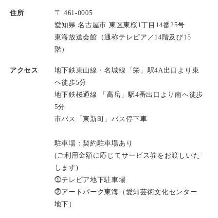
住所
〒 461-0005
愛知県 名古屋市 東区東桜1丁目14番25号
東海放送会館（通称テレピア／14階及び15
階）
アクセス
地下鉄東山線・名城線「栄」駅4A出口より東
へ徒歩5分
地下鉄桜通線 「高岳」駅4番出口より南へ徒歩
5分
市バス「東新町」バス停下車
駐車場：契約駐車場あり
(ご利用金額に応じてサービス券をお渡しいた
します)
⓵テレピア地下駐車場
⓶アートパーク東海（愛知芸術文化センター
地下）