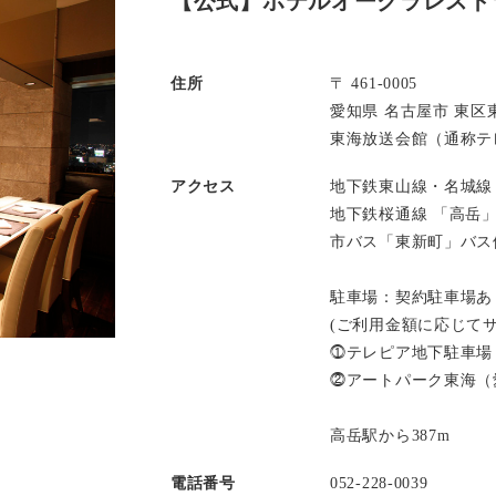
【公式】ホテルオークラレスト
住所
〒 461-0005
愛知県 名古屋市 東区東
東海放送会館（通称テレ
アクセス
地下鉄東山線・名城線
地下鉄桜通線 「高岳
市バス「東新町」バス
駐車場：契約駐車場あ
(ご利用金額に応じて
⓵テレピア地下駐車場
⓶アートパーク東海（
高岳駅から387m
電話番号
052-228-0039