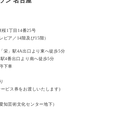
ラン 名古屋
桜1丁目14番25号
ピア／14階及び15階）
「栄」駅4A出口より東へ徒歩5分
」駅4番出口より南へ徒歩5分
停下車
り
サービス券をお渡しいたします)
愛知芸術文化センター地下）