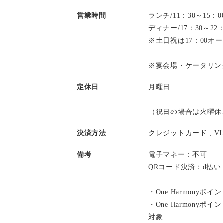
営業時間
ランチ/11：30～15
ディナー/17：30～2
※土日祝は17：00オ
※宴会場・ケータリン
定休日
月曜日
（祝日の場合は火曜休
決済方法
クレジットカード ;
V
備考
電子マネー：不可
QRコード決済：d払
・One Harmonyポ
・One Harmony
対象