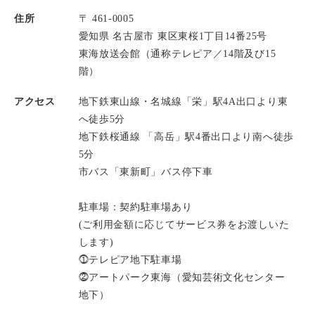
住所
〒 461-0005
愛知県 名古屋市 東区東桜1丁目14番25号
東海放送会館（通称テレピア／14階及び15
階）
アクセス
地下鉄東山線・名城線「栄」駅4A出口より東
へ徒歩5分
地下鉄桜通線 「高岳」駅4番出口より南へ徒歩
5分
市バス「東新町」バス停下車
駐車場：契約駐車場あり
(ご利用金額に応じてサービス券をお渡しいた
します)
⓵テレピア地下駐車場
⓶アートパーク東海（愛知芸術文化センター
地下）