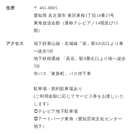
住所
〒 461-0005
愛知県 名古屋市 東区東桜1丁目14番25号
東海放送会館（通称テレピア／14階及び15
階）
アクセス
地下鉄東山線・名城線「栄」駅4A出口より東
へ徒歩5分
地下鉄桜通線 「高岳」駅4番出口より南へ徒歩
5分
市バス「東新町」バス停下車
駐車場：契約駐車場あり
(ご利用金額に応じてサービス券をお渡しいた
します)
⓵テレピア地下駐車場
⓶アートパーク東海（愛知芸術文化センター
地下）