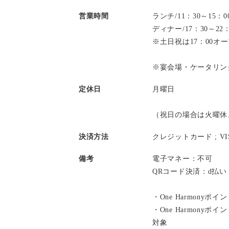
営業時間
ランチ/11：30～15
ディナー/17：30～2
※土日祝は17：00オ
※宴会場・ケータリン
定休日
月曜日
（祝日の場合は火曜休
決済方法
クレジットカード ;
V
備考
電子マネー：不可
QRコード決済：d払
・One Harmonyポ
・One Harmony
対象