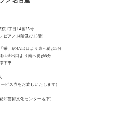
ラン 名古屋
桜1丁目14番25号
ピア／14階及び15階）
「栄」駅4A出口より東へ徒歩5分
」駅4番出口より南へ徒歩5分
停下車
り
サービス券をお渡しいたします)
愛知芸術文化センター地下）