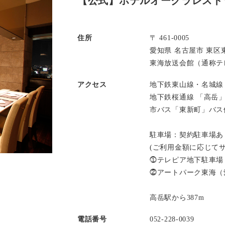
【公式】ホテルオークラレスト
住所
〒 461-0005
愛知県 名古屋市 東区東
東海放送会館（通称テレ
アクセス
地下鉄東山線・名城線
地下鉄桜通線 「高岳
市バス「東新町」バス
駐車場：契約駐車場あ
(ご利用金額に応じて
⓵テレピア地下駐車場
⓶アートパーク東海（
高岳駅から387m
電話番号
052-228-0039