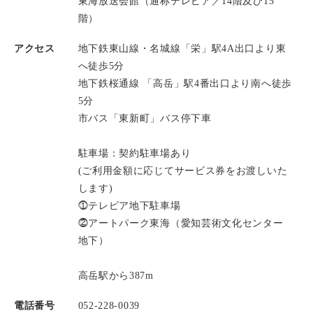
東海放送会館（通称テレピア／14階及び15
階）
アクセス
地下鉄東山線・名城線「栄」駅4A出口より東
へ徒歩5分
地下鉄桜通線 「高岳」駅4番出口より南へ徒歩
5分
市バス「東新町」バス停下車
駐車場：契約駐車場あり
(ご利用金額に応じてサービス券をお渡しいた
します)
⓵テレピア地下駐車場
⓶アートパーク東海（愛知芸術文化センター
地下）
高岳駅から387m
電話番号
052-228-0039