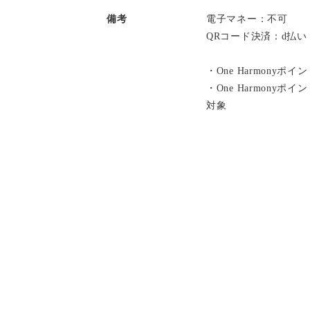
備考
電子マネー：不可
QRコード決済：d払
・One Harmonyポ
・One Harmony
対象