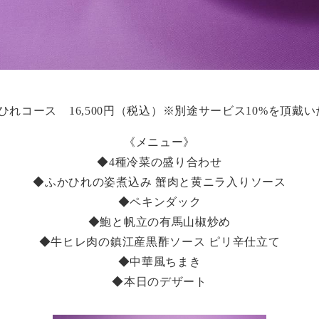
ひれコース 16,500円（税込）※別途サービス10%を頂戴
《メニュー》
◆4種冷菜の盛り合わせ
◆ふかひれの姿煮込み 蟹肉と黄ニラ入りソース
◆ペキンダック
◆鮑と帆立の有馬山椒炒め
◆牛ヒレ肉の鎮江産黒酢ソース ピリ辛仕立て
◆中華風ちまき
◆本日のデザート