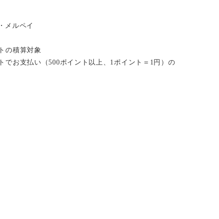
い・メルペイ
イントの積算対象
ポイントでお支払い（500ポイント以上、1ポイント＝1円）の