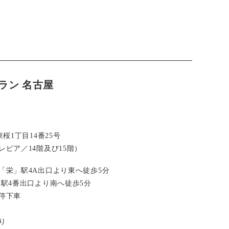
ラン 名古屋
桜1丁目14番25号
ピア／14階及び15階）
「栄」駅4A出口より東へ徒歩5分
」駅4番出口より南へ徒歩5分
停下車
り