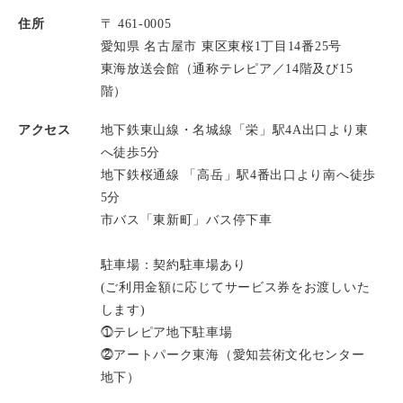
住所
〒 461-0005
愛知県 名古屋市 東区東桜1丁目14番25号
東海放送会館（通称テレピア／14階及び15
階）
アクセス
地下鉄東山線・名城線「栄」駅4A出口より東
へ徒歩5分
地下鉄桜通線 「高岳」駅4番出口より南へ徒歩
5分
市バス「東新町」バス停下車
駐車場：契約駐車場あり
(ご利用金額に応じてサービス券をお渡しいた
します)
⓵テレピア地下駐車場
⓶アートパーク東海（愛知芸術文化センター
地下）