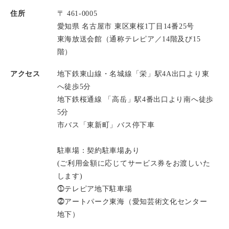
住所
〒 461-0005
愛知県 名古屋市 東区東桜1丁目14番25号
東海放送会館（通称テレピア／14階及び15
階）
アクセス
地下鉄東山線・名城線「栄」駅4A出口より東
へ徒歩5分
地下鉄桜通線 「高岳」駅4番出口より南へ徒歩
5分
市バス「東新町」バス停下車
駐車場：契約駐車場あり
(ご利用金額に応じてサービス券をお渡しいた
します)
⓵テレピア地下駐車場
⓶アートパーク東海（愛知芸術文化センター
地下）