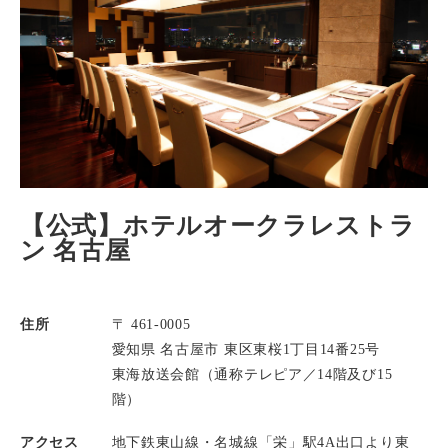
【公式】ホテルオークラレストラ
ン 名古屋
住所
〒 461-0005
愛知県 名古屋市 東区東桜1丁目14番25号
東海放送会館（通称テレピア／14階及び15
階）
アクセス
地下鉄東山線・名城線「栄」駅4A出口より東