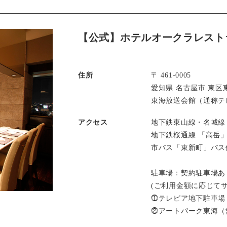
【公式】ホテルオークラレスト
住所
〒 461-0005
愛知県 名古屋市 東区東
東海放送会館（通称テレ
アクセス
地下鉄東山線・名城線
地下鉄桜通線 「高岳
市バス「東新町」バス
駐車場：契約駐車場あ
(ご利用金額に応じて
⓵テレピア地下駐車場
⓶アートパーク東海（