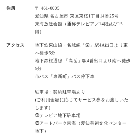
住所
〒 461-0005
愛知県 名古屋市 東区東桜1丁目14番25号
東海放送会館（通称テレピア／14階及び15
階）
アクセス
地下鉄東山線・名城線「栄」駅4A出口より東
へ徒歩5分
地下鉄桜通線 「高岳」駅4番出口より南へ徒歩
5分
市バス「東新町」バス停下車
駐車場：契約駐車場あり
(ご利用金額に応じてサービス券をお渡しいた
します)
⓵テレピア地下駐車場
⓶アートパーク東海（愛知芸術文化センター
地下）